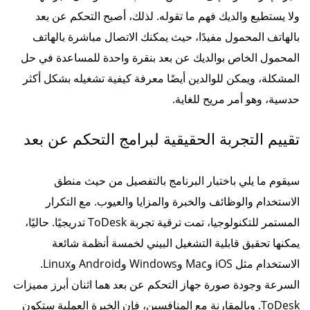
ولا يستطيع والديك فهم ما تقوله. لذلك، أصبح التحكم عن بعد
بالهاتف المحمول مفيدًا، حيث يمكنك الاتصال مباشرة بالهاتف
المحمول الخاص بوالديك عن بعد بنقرة واحدة للمساعدة في حل
المشكلة، ويمكن للوالدين أيضًا معرفة كيفية تشغيله بشكل أكثر
حدسية، وهو أمر مريح للغاية.
تقييم التجربة الحقيقية لبرامج التحكم عن بعد
سيقوم ما يلي باختبار البرنامج بالتفصيل من حيث منطق
الاستخدام والوظائف والخبرة والمزايا والعيوب. مع التكرار
المستمر للتكنولوجيا، تمت ترقية تجربة ToDesk تدريجيًا. حاليًا،
يمكنها تحقيق قابلية التشغيل البيني لخمسة أنظمة شائعة
الاستخدام مثل iOS وMac وWindows وAndroid وLinux.
السرعة وجودة صورة جهاز التحكم عن بعد هما اثنان أبرز مميزات
ToDesk. وبالمقارنة مع المنافسين، فإن الخبرة العملية ستكون